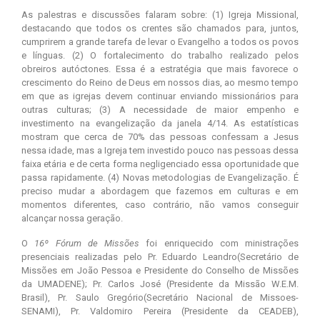
As palestras e discussões falaram sobre: (1) Igreja Missional,
destacando que todos os crentes são chamados para, juntos,
cumprirem a grande tarefa de levar o Evangelho a todos os povos
e línguas. (2) O fortalecimento do trabalho realizado pelos
obreiros autóctones. Essa é a estratégia que mais favorece o
crescimento do Reino de Deus em nossos dias, ao mesmo tempo
em que as igrejas devem continuar enviando missionários para
outras culturas; (3) A necessidade de maior empenho e
investimento na evangelização da janela 4/14. As estatísticas
mostram que cerca de 70% das pessoas confessam a Jesus
nessa idade, mas a Igreja tem investido pouco nas pessoas dessa
faixa etária e de certa forma negligenciado essa oportunidade que
passa rapidamente. (4) Novas metodologias de Evangelização. É
preciso mudar a abordagem que fazemos em culturas e em
momentos diferentes, caso contrário, não vamos conseguir
alcançar nossa geração.
O
16º Fórum de Missões
foi enriquecido com ministrações
presenciais realizadas pelo Pr. Eduardo Leandro(Secretário de
Missões em João Pessoa e Presidente do Conselho de Missões
da UMADENE); Pr. Carlos José (Presidente da Missão W.E.M.
Brasil), Pr. Saulo Gregório(Secretário Nacional de Missoes-
SENAMI), Pr. Valdomiro Pereira (Presidente da CEADEB),