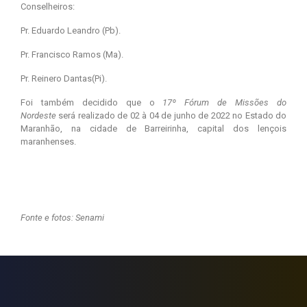
Conselheiros:
Pr. Eduardo Leandro (Pb).
Pr. Francisco Ramos (Ma).
Pr. Reinero Dantas(Pi).
Foi também decidido que o
17º Fórum de Missões do
Nordeste
será realizado de 02 à 04 de junho de 2022 no Estado do
Maranhão, na cidade de Barreirinha, capital dos lençois
maranhenses.
Fonte e fotos: Senami