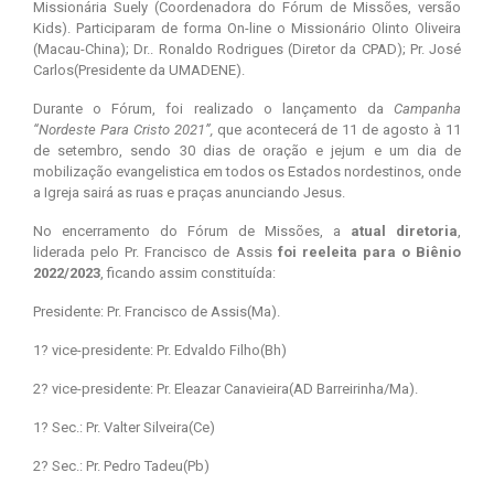
Missionária Suely (Coordenadora do Fórum de Missões, versão
Kids). Participaram de forma On-line o Missionário Olinto Oliveira
(Macau-China); Dr.. Ronaldo Rodrigues (Diretor da CPAD); Pr. José
Carlos(Presidente da UMADENE).
Durante o Fórum, foi realizado o lançamento da
Campanha
“Nordeste Para Cristo 2021”,
que acontecerá de 11 de agosto à 11
de setembro, sendo 30 dias de oração e jejum e um dia de
mobilização evangelistica em todos os Estados nordestinos, onde
a Igreja sairá as ruas e praças anunciando Jesus.
No encerramento do Fórum de Missões, a
atual diretoria
,
liderada pelo Pr. Francisco de Assis
foi reeleita para o Biênio
2022/2023
, ficando assim constituída:
Presidente: Pr. Francisco de Assis(Ma).
1? vice-presidente: Pr. Edvaldo Filho(Bh)
2? vice-presidente: Pr. Eleazar Canavieira(AD Barreirinha/Ma).
1? Sec.: Pr. Valter Silveira(Ce)
2? Sec.: Pr. Pedro Tadeu(Pb)