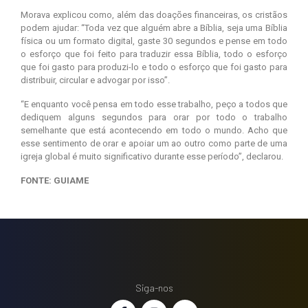
Morava explicou como, além das doações financeiras, os cristãos
podem ajudar: “Toda vez que alguém abre a Bíblia, seja uma Bíblia
física ou um formato digital, gaste 30 segundos e pense em todo
o esforço que foi feito para traduzir essa Bíblia, todo o esforço
que foi gasto para produzi-lo e todo o esforço que foi gasto para
distribuir, circular e advogar por isso”.
“E enquanto você pensa em todo esse trabalho, peço a todos que
dediquem alguns segundos para orar por todo o trabalho
semelhante que está acontecendo em todo o mundo. Acho que
esse sentimento de orar e apoiar um ao outro como parte de uma
igreja global é muito significativo durante esse período”, declarou.
FONTE: GUIAME
Siga-nos