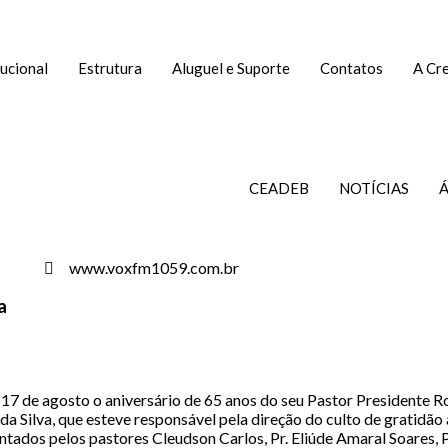
tucional
Estrutura
Aluguel e Suporte
Contatos
A Cr
CEADEB
NOTÍCIAS
Á
www.voxfm1059.com.br
a
 17 de agosto o aniversário de 65 anos do seu Pastor Presidente 
a Silva, que esteve responsável pela direção do culto de gratidã
dos pelos pastores Cleudson Carlos, Pr. Eliúde Amaral Soares, Pr