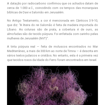
A datação por radiocarbono confirmou que os achados datam de
cerca de 1.000 a.C., coincidindo com os tempos das monarquias
bíblicas de Davi e Salomão em Jerusalém.
No Antigo Testamento, a cor é mencionada em Cânticos 3:9-10,
que diz: “A liteira do rei Salomão é feita de madeira importada do
Líbano. As colunas são de prata, a cobertura é de ouro, as
almofadas são de tecido púrpura. Foi enfeitada com carinho pelas
mulheres de Jerusalém (NVT)”.
A tinta púrpura real — feita de moluscos encontrados no Mar
Mediterrâneo, a mais de 300 km ao norte de Timna — é descrita em
vários textos judaicos e cristãos. No entanto, esta é a primeira vez
que tecidos roxos da Idade do Ferro foram encontrados em Israel.