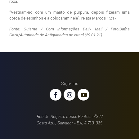
roxa.
“Vestiram-no com um manto de púrpura, depois fizeram uma
coroa de espinhos e a colocaram nele”, relata Marcos 15:17.
Fonte: Guiame / Com informações Daily Mail / Foto:Dafna
Gazit/Autoridade de Antiguidades de Israel (29.01.21)
Siga-nos
Rua Dr. Augusto Lopes Pontes, n°262
Costa Azul, Salvador – BA, 41760-035