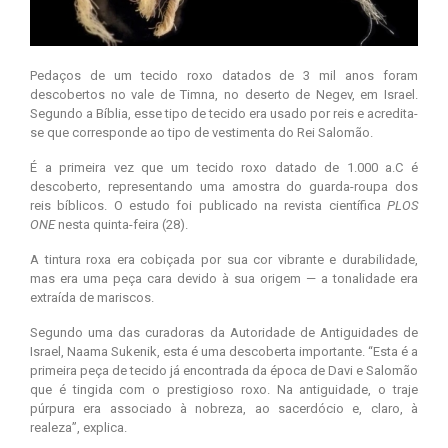
Pedaços de um tecido roxo datados de 3 mil anos foram
descobertos no vale de Timna, no deserto de Negev, em Israel.
Segundo a Bíblia, esse tipo de tecido era usado por reis e acredita-
se que corresponde ao tipo de vestimenta do Rei Salomão.
É a primeira vez que um tecido roxo datado de 1.000 a.C é
descoberto, representando uma amostra do guarda-roupa dos
reis bíblicos. O estudo foi publicado na revista científica
PLOS
ONE
nesta quinta-feira (28).
A tintura roxa era cobiçada por sua cor vibrante e durabilidade,
mas era uma peça cara devido à sua origem — a tonalidade era
extraída de mariscos.
Segundo uma das curadoras da Autoridade de Antiguidades de
Israel, Naama Sukenik, esta é uma descoberta importante. “Esta é a
primeira peça de tecido já encontrada da época de Davi e Salomão
que é tingida com o prestigioso roxo. Na antiguidade, o traje
púrpura era associado à nobreza, ao sacerdócio e, claro, à
realeza”, explica.