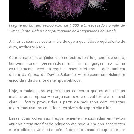
Fragmento do raro tecido roxo de 1.000 a.C, escavado no vale de
Timna. (Foto: Dafna Gazit/Autoridade de Antiguidades de Israel)
A tinta costumava custar mais do que a quantidade equivalente de
ouro, explica Sukenik.
Outros materiais orgânicos, como outros tecidos, cordas e couro,
também foram preservados em Timna, graças ao clima
extremamente seco da região. Esses artefatos — que também
datam da época de Davi e Salomão — oferecem um vislumbre
único da vida durante os tempos bíblicos.
Hoje, a maioria dos especialistas concorda que as duas tintas
mais caras na época — o argaman roxo e o azul tekhelet, ou azul
claro — foram produzidas a partir de moluscos com corantes
roxos, mas usados em diferentes níveis de exposição à luz.
Essas duas cores são frequentemente mencionadas em textos
antigos e têm significado religioso até hoje. Além dos sacerdotes
e reis bíblicos, Jesus também é descrito usando roupas de cor