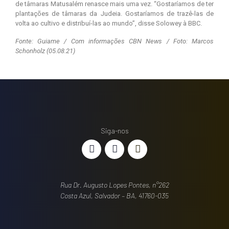
de tâmaras Matusalém renasce mais uma vez. “Gostaríamos de ter
plantações de tâmaras da Judeia. Gostaríamos de trazê-las de
volta ao cultivo e distribuí-las ao mundo”, disse Solowey à BBC.
Fonte: Guiame / Com informações CBN News / Foto: Marcos
Schonholz (05.08.21)
Siga-nos
Rua Dr. Augusto Lopes Pontes, n°262
Costa Azul, Salvador – BA, 41760-035