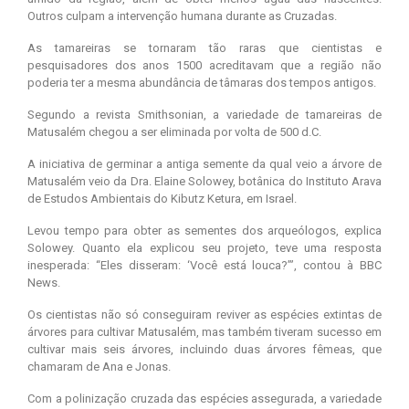
Outros culpam a intervenção humana durante as Cruzadas.
As tamareiras se tornaram tão raras que cientistas e
pesquisadores dos anos 1500 acreditavam que a região não
poderia ter a mesma abundância de tâmaras dos tempos antigos.
Segundo a revista Smithsonian, a variedade de tamareiras de
Matusalém chegou a ser eliminada por volta de 500 d.C.
A iniciativa de germinar a antiga semente da qual veio a árvore de
Matusalém veio da Dra. Elaine Solowey, botânica do Instituto Arava
de Estudos Ambientais do Kibutz Ketura, em Israel.
Levou tempo para obter as sementes dos arqueólogos, explica
Solowey. Quanto ela explicou seu projeto, teve uma resposta
inesperada: “Eles disseram: ‘Você está louca?’”, contou à BBC
News.
Os cientistas não só conseguiram reviver as espécies extintas de
árvores para cultivar Matusalém, mas também tiveram sucesso em
cultivar mais seis árvores, incluindo duas árvores fêmeas, que
chamaram de Ana e Jonas.
Com a polinização cruzada das espécies assegurada, a variedade