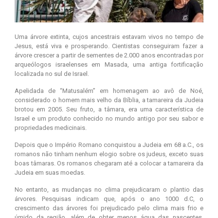
Uma árvore extinta, cujos ancestrais estavam vivos no tempo de
Jesus, está viva e prosperando. Cientistas conseguiram fazer a
árvore crescer a partir de sementes de 2.000 anos encontradas por
arqueólogos israelenses em Masada, uma antiga fortificação
localizada no sul de Israel.
Apelidada de “Matusalém” em homenagem ao avô de Noé,
considerado o homem mais velho da Bíblia, a tamareira da Judeia
brotou em 2005. Seu fruto, a tâmara, era uma característica de
Israel e um produto conhecido no mundo antigo por seu sabor e
propriedades medicinais.
Depois que o Império Romano conquistou a Judeia em 68 a.C., os
romanos não tinham nenhum elogio sobre os judeus, exceto suas
boas tâmaras. Os romanos chegaram até a colocar a tamareira da
Judeia em suas moedas.
No entanto, as mudanças no clima prejudicaram o plantio das
árvores. Pesquisas indicam que, após o ano 1000 d.C, o
crescimento das árvores foi prejudicado pelo clima mais frio e
úmido da região, além de obter menos água das nascentes.