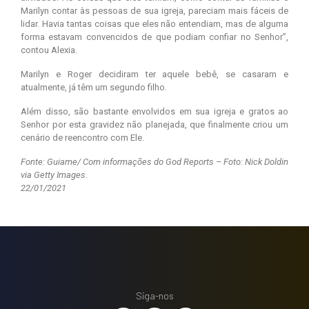
Marilyn contar às pessoas de sua igreja, pareciam mais fáceis de
lidar. Havia tantas coisas que eles não entendiam, mas de alguma
forma estavam convencidos de que podiam confiar no Senhor”,
contou Alexia.
Marilyn e Roger decidiram ter aquele bebê, se casaram e
atualmente, já têm um segundo filho.
Além disso, são bastante envolvidos em sua igreja e gratos ao
Senhor por esta gravidez não planejada, que finalmente criou um
cenário de reencontro com Ele.
Fonte: Guiame/ Com informações do God Reports – Foto: Nick Doldin
via Getty Images.
22/01/2021
Siga-nos