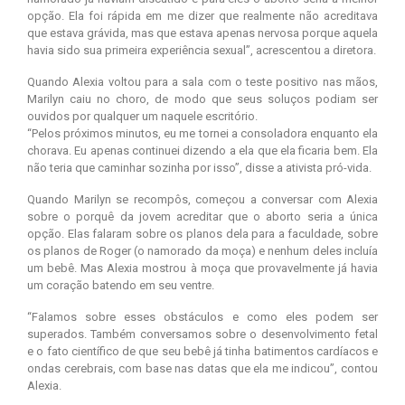
opção. Ela foi rápida em me dizer que realmente não acreditava
que estava grávida, mas que estava apenas nervosa porque aquela
havia sido sua primeira experiência sexual”, acrescentou a diretora.
Quando Alexia voltou para a sala com o teste positivo nas mãos,
Marilyn caiu no choro, de modo que seus soluços podiam ser
ouvidos por qualquer um naquele escritório.
“Pelos próximos minutos, eu me tornei a consoladora enquanto ela
chorava. Eu apenas continuei dizendo a ela que ela ficaria bem. Ela
não teria que caminhar sozinha por isso”, disse a ativista pró-vida.
Quando Marilyn se recompôs, começou a conversar com Alexia
sobre o porquê da jovem acreditar que o aborto seria a única
opção. Elas falaram sobre os planos dela para a faculdade, sobre
os planos de Roger (o namorado da moça) e nenhum deles incluía
um bebê. Mas Alexia mostrou à moça que provavelmente já havia
um coração batendo em seu ventre.
“Falamos sobre esses obstáculos e como eles podem ser
superados. Também conversamos sobre o desenvolvimento fetal
e o fato científico de que seu bebê já tinha batimentos cardíacos e
ondas cerebrais, com base nas datas que ela me indicou”, contou
Alexia.