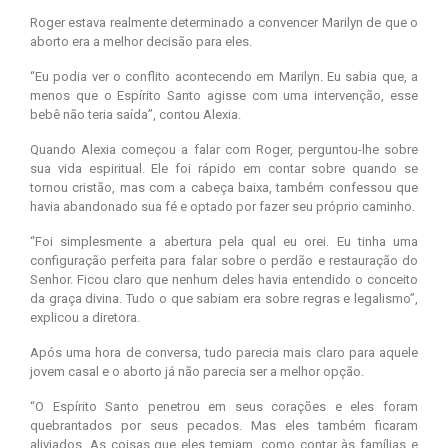
Roger estava realmente determinado a convencer Marilyn de que o
aborto era a melhor decisão para eles.
“Eu podia ver o conflito acontecendo em Marilyn. Eu sabia que, a
menos que o Espírito Santo agisse com uma intervenção, esse
bebê não teria saída”, contou Alexia.
Quando Alexia começou a falar com Roger, perguntou-lhe sobre
sua vida espiritual. Ele foi rápido em contar sobre quando se
tornou cristão, mas com a cabeça baixa, também confessou que
havia abandonado sua fé e optado por fazer seu próprio caminho.
“Foi simplesmente a abertura pela qual eu orei. Eu tinha uma
configuração perfeita para falar sobre o perdão e restauração do
Senhor. Ficou claro que nenhum deles havia entendido o conceito
da graça divina. Tudo o que sabiam era sobre regras e legalismo”,
explicou a diretora.
Após uma hora de conversa, tudo parecia mais claro para aquele
jovem casal e o aborto já não parecia ser a melhor opção.
“O Espírito Santo penetrou em seus corações e eles foram
quebrantados por seus pecados. Mas eles também ficaram
aliviados. As coisas que eles temiam, como contar às famílias e