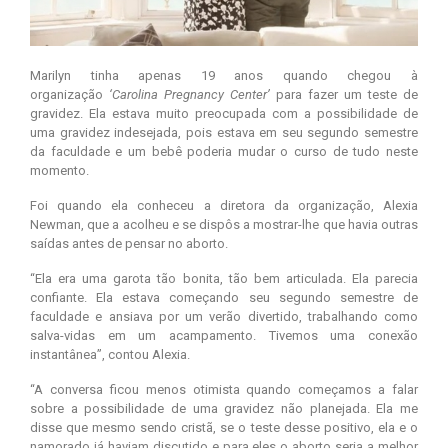
Marilyn tinha apenas 19 anos quando chegou à
organização
‘Carolina Pregnancy Center’
para fazer um teste de
gravidez. Ela estava muito preocupada com a possibilidade de
uma gravidez indesejada, pois estava em seu segundo semestre
da faculdade e um bebê poderia mudar o curso de tudo neste
momento.
Foi quando ela conheceu a diretora da organização, Alexia
Newman, que a acolheu e se dispôs a mostrar-lhe que havia outras
saídas antes de pensar no aborto.
“Ela era uma garota tão bonita, tão bem articulada. Ela parecia
confiante. Ela estava começando seu segundo semestre de
faculdade e ansiava por um verão divertido, trabalhando como
salva-vidas em um acampamento. Tivemos uma conexão
instantânea”, contou Alexia.
“A conversa ficou menos otimista quando começamos a falar
sobre a possibilidade de uma gravidez não planejada. Ela me
disse que mesmo sendo cristã, se o teste desse positivo, ela e o
namorado já haviam discutido e para eles o aborto seria a melhor