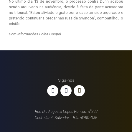
No último dia 13 de novembro, o processo contra Dunn acabou
sendo arquivado na audiência, devido à falta da parte acusadora
no tribunal. “Estou aliviado e grato por o caso ter sido arquivado e
pretendo continuar a pregar nas ruas de Swindon”, compartilhou o
cristão.
Com informações Folha Gospel
Siga-nos
Rua Dr. Augusto Lopes Pontes, n°262
Costa Azul, Salvador – BA, 41760-035