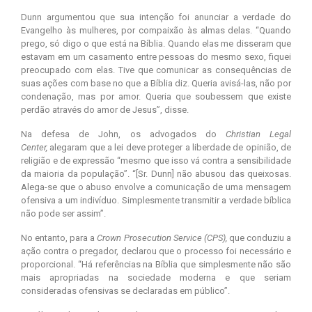
Dunn argumentou que sua intenção foi anunciar a verdade do
Evangelho às mulheres, por compaixão às almas delas. “Quando
prego, só digo o que está na Bíblia. Quando elas me disseram que
estavam em um casamento entre pessoas do mesmo sexo, fiquei
preocupado com elas. Tive que comunicar as consequências de
suas ações com base no que a Bíblia diz. Queria avisá-las, não por
condenação, mas por amor. Queria que soubessem que existe
perdão através do amor de Jesus”, disse.
Na defesa de John, os advogados do
Christian Legal
Center,
alegaram que a lei deve proteger a liberdade de opinião, de
religião e de expressão “mesmo que isso vá contra a sensibilidade
da maioria da população”. “[Sr. Dunn] não abusou das queixosas.
Alega-se que o abuso envolve a comunicação de uma mensagem
ofensiva a um indivíduo. Simplesmente transmitir a verdade bíblica
não pode ser assim”.
No entanto, para a
Crown Prosecution Service (CPS),
que conduziu a
ação contra o pregador, declarou que o processo foi necessário e
proporcional. “Há referências na Bíblia que simplesmente não são
mais apropriadas na sociedade moderna e que seriam
consideradas ofensivas se declaradas em público”.