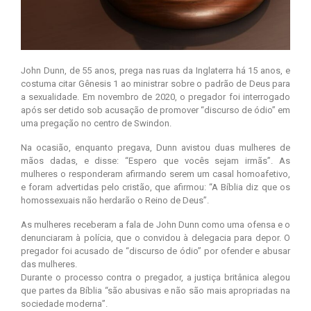
John Dunn, de 55 anos, prega nas ruas da Inglaterra há 15 anos, e
costuma citar Gênesis 1 ao ministrar sobre o padrão de Deus para
a sexualidade. Em novembro de 2020, o pregador foi interrogado
após ser detido sob acusação de promover “discurso de ódio” em
uma pregação no centro de Swindon.
Na ocasião, enquanto pregava, Dunn avistou duas mulheres de
mãos dadas, e disse: “Espero que vocês sejam irmãs”. As
mulheres o responderam afirmando serem um casal homoafetivo,
e foram advertidas pelo cristão, que afirmou: “A Bíblia diz que os
homossexuais não herdarão o Reino de Deus”.
As mulheres receberam a fala de John Dunn como uma ofensa e o
denunciaram à polícia, que o convidou à delegacia para depor. O
pregador foi acusado de “discurso de ódio” por ofender e abusar
das mulheres.
Durante o processo contra o pregador, a justiça britânica alegou
que partes da Bíblia “são abusivas e não são mais apropriadas na
sociedade moderna”.