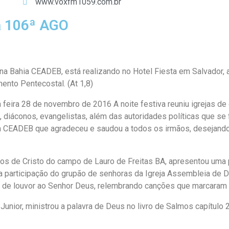
www.voxfm1059.com.br
a 106ª AGO
 Bahia CEADEB, está realizando no Hotel Fiesta em Salvador, a 
nto Pentecostal. (At 1,8)
 feira 28 de novembro de 2016 A noite festiva reuniu igrejas de 
diáconos, evangelistas, além das autoridades políticas que se f
 da CEADEB que agradeceu e saudou a todos os irmãos, desejand
dos de Cristo do campo de Lauro de Freitas BA, apresentou uma 
a participação do grupão de senhoras da Igreja Assembleia de D
os de louvor ao Senhor Deus, relembrando canções que marcaram
s Junior, ministrou a palavra de Deus no livro de Salmos capítul