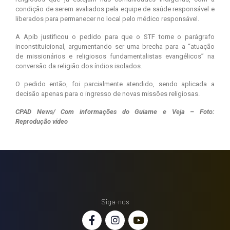
condição de serem avaliados pela equipe de saúde responsável e
liberados para permanecer no local pelo médico responsável.
A Apib justificou o pedido para que o STF torne o parágrafo
inconstituicional, argumentando ser uma brecha para a “atuação
de missionários e religiosos fundamentalistas evangélicos” na
conversão da religião dos índios isolados.
O pedido então, foi parcialmente atendido, sendo aplicada a
decisão apenas para o ingresso de novas missões religiosas.
CPAD News/ Com informações do Guiame e Veja – Foto:
Reprodução vídeo
Siga-nos