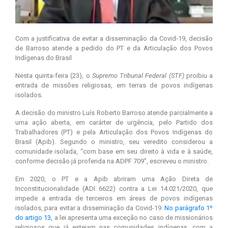
Com a justificativa de evitar a disseminação da Covid-19, decisão
de Barroso atende a pedido do PT e da Articulação dos Povos
Indígenas do Brasil
Nesta quinta-feira (23), o
Supremo Tribunal Federal (STF)
proibiu a
entrada de missões religiosas, em terras de povos indígenas
isolados.
A decisão do ministro Luís Roberto Barroso atende parcialmente a
uma ação aberta, em carárter de urgência, pelo Partido dos
Trabalhadores (PT) e pela Articulação dos Povos Indígenas do
Brasil (Apib). Segundo o ministro, seu veredito considerou a
comunidade isolada, “com base em seu direito à vida e à saúde,
conforme decisão já proferida na ADPF 709”, escreveu o ministro.
Em 2020, o PT e a Apib abriram uma Ação Direta de
Inconstitucionalidade (ADI 6622) contra a Lei 14.021/2020, que
impede a entrada de terceiros em áreas de povos indígenas
isolados, para evitar a disseminação da Covid-19.
No parágrafo 1º
do artigo 13,
a lei apresenta uma exceção no caso de missionários
religiosos que já estejam nas comunidades indígenas, com a