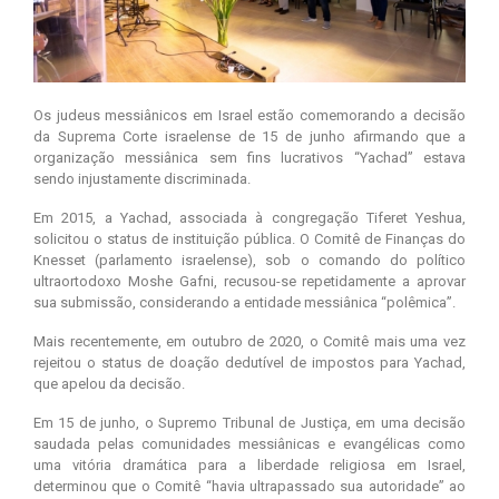
Os judeus messiânicos em Israel estão comemorando a decisão
da Suprema Corte israelense de 15 de junho afirmando que a
organização messiânica sem fins lucrativos “Yachad” estava
sendo injustamente discriminada.
Em 2015, a Yachad, associada à congregação Tiferet Yeshua,
solicitou o status de instituição pública. O Comitê de Finanças do
Knesset (parlamento israelense), sob o comando do político
ultraortodoxo Moshe Gafni, recusou-se repetidamente a aprovar
sua submissão, considerando a entidade messiânica “polêmica”.
Mais recentemente, em outubro de 2020, o Comitê mais uma vez
rejeitou o status de doação dedutível de impostos para Yachad,
que apelou da decisão.
Em 15 de junho, o Supremo Tribunal de Justiça, em uma decisão
saudada pelas comunidades messiânicas e evangélicas como
uma vitória dramática para a liberdade religiosa em Israel,
determinou que o Comitê “havia ultrapassado sua autoridade” ao