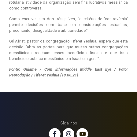
rotular a atividade da organização sem fins lucrativos messiânica
como controversa.
Como escreveu um dos três juízes, “o critério de ‘controvérsia’
permite decisões com base em considerações estranhas,
preconceito, desigualdade e arbitrariedade.”
Gil Afriat, pastor da congregação Tiferet Yeshua, espera que esta
decisão “abra as portas para que muitas outras congregações
messiânicas recebam esses benefícios fiscais e que isso
beneficie o público messiânico em Israel em geral”.
Fonte: Guiame / Com informações Middle East Eye / Foto:
Reprodução / Tiferet Yeshua (18.06.21)
Siga-nos